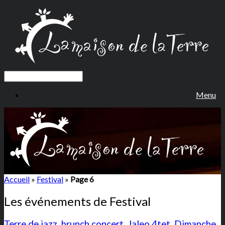
Menu
Accueil
»
Festival
»
Page 6
Les événements de
Festival
Terre de jazz, brunch concert, Jaleo 4tet, Dimanche