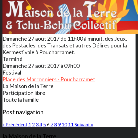
Dimanche 27 août 2017 de 11h00 à minuit, des Jeux,
des Pestacles, des Transats et autres Délires pour la
Kermestivale à Poucharramet.
Terminé
Dimanche 27 août 2017 à 09h00
Festival
Place des Marronniers - Poucharramet
La Maison de la Terre
Participation libre
Toute la famille
Post navigation
« Précédent
1
2
3
4
5
6
7
8
9
10
11
Suivant »
la Maison de la Terre