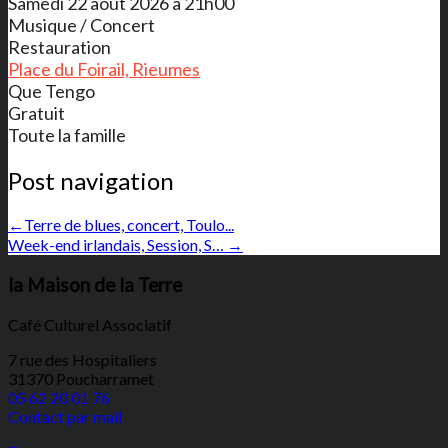
Samedi 22 août 2026 à 21h00
Musique / Concert
Restauration
Place du Foirail, Rieumes
Que Tengo
Gratuit
Toute la famille
Post navigation
←
Terre de blues, concert, Toulo...
Week-end irlandais, Session, S…
→
la Maison de la Terre
Café Culturel Associatif
7 rue des Hospitaliers
31370 Poucharramet
05 62 20 01 76
Contact par mail