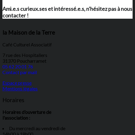
Ami.e.s curieux.ses et intéressé.e.s, n'hésitez pas à nous
contacter !
la Maison de la Terre
Café Culturel Associatif
7 rue des Hospitaliers
31370 Poucharramet
05 62 20 01 76
Contact par mail
Espace presse
Mentions légales
Horaires
Horaires d’ouverture de
l'association :
Du mercredi au vendredi de
14h00 à 18h00.