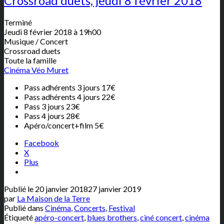
Crossroad duets, jeudi 8 février 2018
Terminé
Jeudi 8 février 2018 à 19h00
Musique / Concert
Crossroad duets
Toute la famille
Cinéma Véo Muret
Pass adhérents 3 jours 17€
Pass adhérents 4 jours 22€
Pass 3 jours 23€
Pass 4 jours 28€
Apéro/concert+film 5€
Facebook
X
Plus
Publié le
20 janvier 2018
27 janvier 2019
par
La Maison de la Terre
Publié dans
Cinéma
,
Concerts
,
Festival
Étiqueté
apéro-concert
,
blues brothers
,
ciné concert
,
cinéma