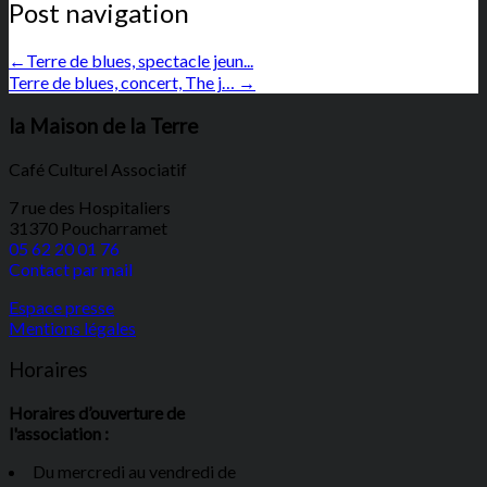
Post navigation
←
Terre de blues, spectacle jeun...
Terre de blues, concert, The j…
→
la Maison de la Terre
Café Culturel Associatif
7 rue des Hospitaliers
31370 Poucharramet
05 62 20 01 76
Contact par mail
Espace presse
Mentions légales
Horaires
Horaires d’ouverture de
l'association :
Du mercredi au vendredi de