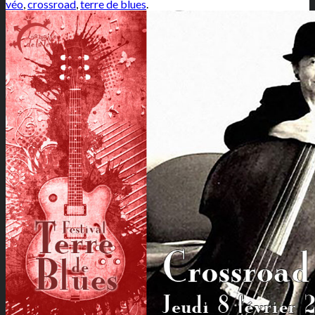
véo
,
crossroad
,
terre de blues
.