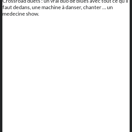
Crossroad duets : un vrai duo de blues avec tout ce qu'il
faut dedans, une machine à danser, chanter … un
medecine show.