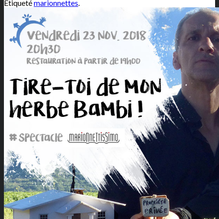
Étiqueté
marionnettes
.