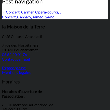
Post navigation
←
Concert, Carmen Opéra-courci,...
Concert, Cannary, samedi 24 no…
→
la Maison de la Terre
Café Culturel Associatif
7 rue des Hospitaliers
31370 Poucharramet
05 62 20 01 76
Contact par mail
Espace presse
Mentions légales
Horaires
Horaires d’ouverture de
l'association :
Du mercredi au vendredi de
14h00 à 18h00.