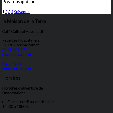
Post navigation
1
2
3
4
Suivant »
la Maison de la Terre
Café Culturel Associatif
7 rue des Hospitaliers
31370 Poucharramet
05 62 20 01 76
Contact par mail
Espace presse
Mentions légales
Horaires
Horaires d’ouverture de
l'association :
Du mercredi au vendredi de
14h00 à 18h00.