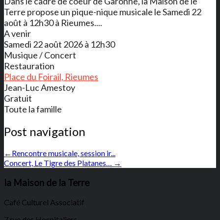
Dans le cadre de coeur de Garonne, la Maison de le
Terre propose un pique-nique musicale le Samedi 22
août à 12h30 à Rieumes....
A venir
Samedi 22 août 2026 à 12h30
Musique / Concert
Restauration
Place du Foirail, Rieumes
Jean-Luc Amestoy
Gratuit
Toute la famille
Post navigation
←
Rencontre musicale, session ir...
Concert, Le Tigre des Platanes…
→
la Maison de la Terre
Café Culturel Associatif
7 rue des Hospitaliers