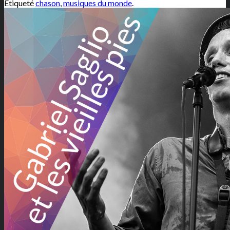
Étiqueté
chason
,
musiques du monde
.