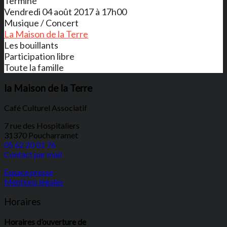
Terminé
Vendredi 04 août 2017 à 17h00
Musique / Concert
La Maison de la Terre
Les bouillants
Participation libre
Toute la famille
la Maison de la Terre
Café Culturel Associatif
7 rue des Hospitaliers
31370 Poucharramet
05 62 20 01 76
Contact par mail
Espace presse
Mentions légales
Horaires
Horaires d’ouverture de