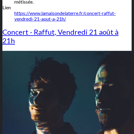
métissée.
Lien
https://www.lamaisondelaterre.fr/concert-raffut-
vendredi-21-aout-a-21h/
Concert - Raffut, Vendredi 21 août à
21h