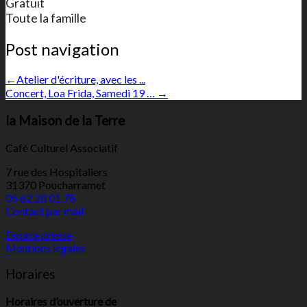
Gratuit
Toute la famille
Post navigation
←
Atelier d'écriture, avec les ...
Concert, Loa Frida, Samedi 19 …
→
la Maison de la Terre
Café Culturel Associatif
7 rue des Hospitaliers
31370 Poucharramet
05 62 20 01 76
Contact par mail
Espace presse
Mentions légales
Horaires
Horaires d’ouverture de