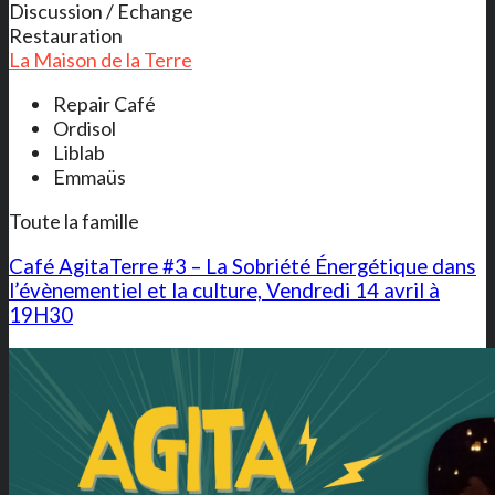
Discussion / Echange
Restauration
La Maison de la Terre
Repair Café
Ordisol
Liblab
Emmaüs
Toute la famille
Café AgitaTerre #3 – La Sobriété Énergétique dans
l’évènementiel et la culture, Vendredi 14 avril à
19H30