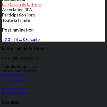
La Maison de la Terre
Association 3PA
Participation libre
Toute la famille
Post navigation
1
2
3
4
5
6
…
8
Suivant »
la Maison de la Terre
Café Culturel Associatif
7 rue des Hospitaliers
31370 Poucharramet
05 62 20 01 76
Contact par mail
Espace presse
Mentions légales
Horaires