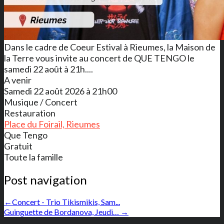
Dans le cadre de Coeur Estival à Rieumes, la Maison de
la Terre vous invite au concert de QUE TENGO le
samedi 22 août à 21h....
A venir
Samedi 22 août 2026 à 21h00
Musique / Concert
Restauration
Place du Foirail, Rieumes
Que Tengo
Gratuit
Toute la famille
Post navigation
←
Concert - Trio Tikismikis, Sam...
Guinguette de Bordanova, Jeudi…
→