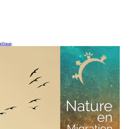
atique
.