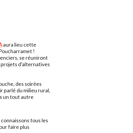
A
aura lieu cette
à Poucharramet !
renciers, se réuniront
 projets d'alternatives
bouche, des soirées
 parlé du milieu rural,
us un tout autre
 connaissons tous les
ur faire plus