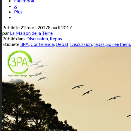
Facebook
X
Plus
Publié le
22 mars 2017
8 avril 2017
par
La Maison de la Terre
Publié dans
Discussion
,
Repas
Étiqueté
3PA
,
Conférence
,
Debat
,
Discussion
,
repas
,
Soirée thém