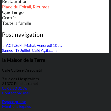
Restauration
Place du Foirail, Rieumes
Que Tengo
Gratuit
Toute la famille
Post navigation
←
ACT, Sukh Mahal, Vendredi 10 J...
Samedi 18 Juillet, Café Agita…
→
la Maison de la Terre
Café Culturel Associatif
7 rue des Hospitaliers
31370 Poucharramet
05 62 20 01 76
Contact par mail
Espace presse
Mentions légales