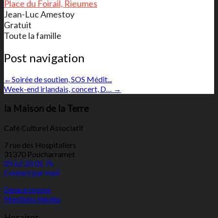
Place du Foirail, Rieumes
Jean-Luc Amestoy
Gratuit
Toute la famille
Post navigation
←
Soirée de soutien, SOS Médit...
Week-end irlandais, concert, D…
→
la Maison de la Terre
Café Culturel Associatif
7 rue des Hospitaliers
31370 Poucharramet
05 62 20 01 76
Contact par mail
Espace presse
Mentions légales
Horaires