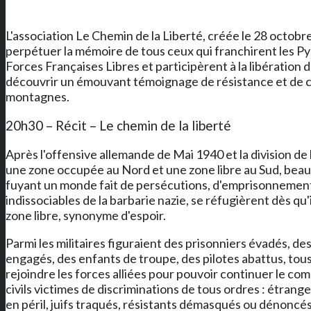
L'association Le Chemin de la Liberté, créée le 28 octobr
perpétuer la mémoire de tous ceux qui franchirent les Py
Forces Françaises Libres et participèrent à la libération 
découvrir un émouvant témoignage de résistance et de 
montagnes.
20h30 – Récit – Le chemin de la liberté
Après l'offensive allemande de Mai 1940 et la division de 
une zone occupée au Nord et une zone libre au Sud, beauco
fuyant un monde fait de persécutions, d'emprisonnement
indissociables de la barbarie nazie, se réfugièrent dès qu'
zone libre, synonyme d'espoir.
Parmi les militaires figuraient des prisonniers évadés, 
engagés, des enfants de troupe, des pilotes abattus, to
rejoindre les forces alliées pour pouvoir continuer le co
civils victimes de discriminations de tous ordres : étrange
en péril, juifs traqués, résistants démasqués ou dénoncés