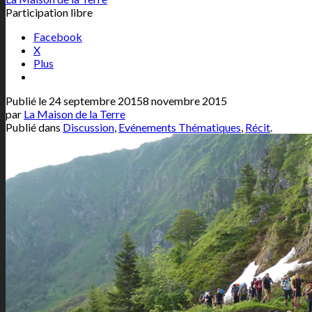
Participation libre
Facebook
X
Plus
Publié le
24 septembre 2015
8 novembre 2015
par
La Maison de la Terre
Publié dans
Discussion
,
Evénements Thématiques
,
Récit
.