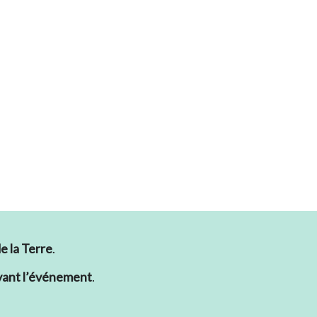
e la Terre
.
vant l’événement
.