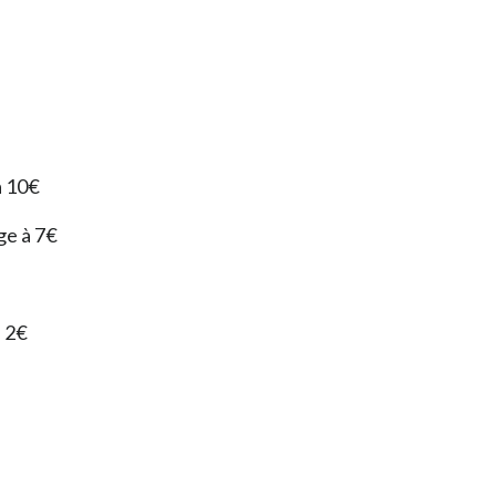
à 10€
ge à 7€
à 2€