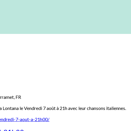
rramet
,
FR
 Lontana le Vendredi 7 août à 21h avec leur chansons italiennes.
vendredi-7-aout-a-21h00/