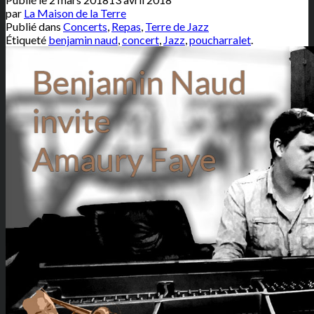
par
La Maison de la Terre
Publié dans
Concerts
,
Repas
,
Terre de Jazz
Étiqueté
benjamin naud
,
concert
,
Jazz
,
poucharralet
.