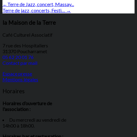
←
Terre de Jazz, concert, Massay...
Terre de jazz, concerts, Festi…
→
la Maison de la Terre
Café Culturel Associatif
7 rue des Hospitaliers
31370 Poucharramet
05 62 20 01 76
Contact par mail
Espace presse
Mentions légales
Horaires
Horaires d’ouverture de
l'association :
Du mercredi au vendredi de
14h00 à 18h00.
Horaires bar et restauration :