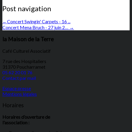
Post navigation
←
Concert Swingin' Carpets - 16 ...
Concert Mena Bruch - 27 juin 2…
→
la Maison de la Terre
Café Culturel Associatif
7 rue des Hospitaliers
31370 Poucharramet
05 62 20 01 76
Contact par mail
Espace presse
Mentions légales
Horaires
Horaires d’ouverture de
l'association :