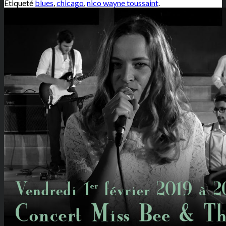
Étiqueté
blues
,
chicago
,
nico wayne toussaint
.