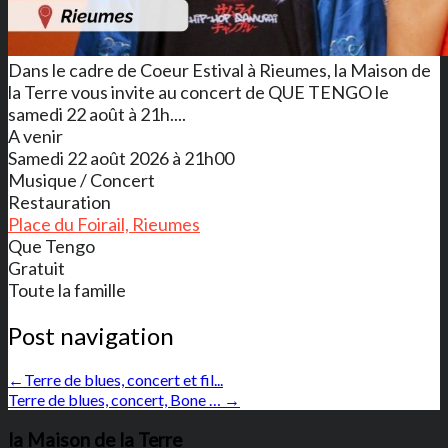
Dans le cadre de Coeur Estival à Rieumes, la Maison de
la Terre vous invite au concert de QUE TENGO le
samedi 22 août à 21h....
A venir
Samedi 22 août 2026 à 21h00
Musique / Concert
Restauration
Place du Foirail, Rieumes
Que Tengo
Gratuit
Toute la famille
Post navigation
←
Terre de blues, concert et fil...
Terre de blues, concert, Bone …
→
la Maison de la Terre