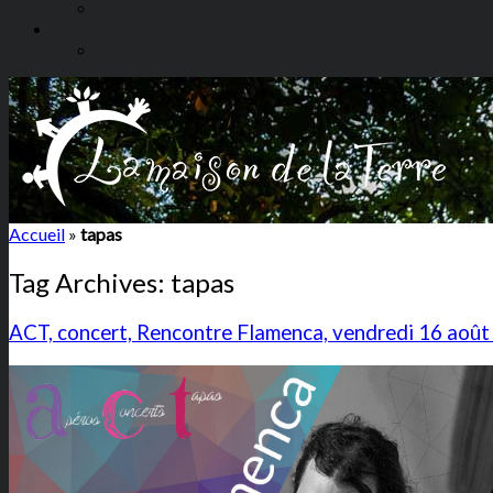
Accueil
»
tapas
Tag Archives:
tapas
ACT, concert, Rencontre Flamenca, vendredi 16 aoû