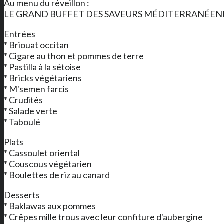
Au menu du réveillon :
LE GRAND BUFFET DES SAVEURS MÉDITERRANÉEN
Entrées
* Briouat occitan
* Cigare au thon et pommes de terre
* Pastilla à la sétoise
* Bricks végétariens
* M'semen farcis
* Crudités
* Salade verte
* Taboulé
Plats
* Cassoulet oriental
* Couscous végétarien
* Boulettes de riz au canard
Desserts
* Baklawas aux pommes
* Crêpes mille trous avec leur confiture d'aubergine