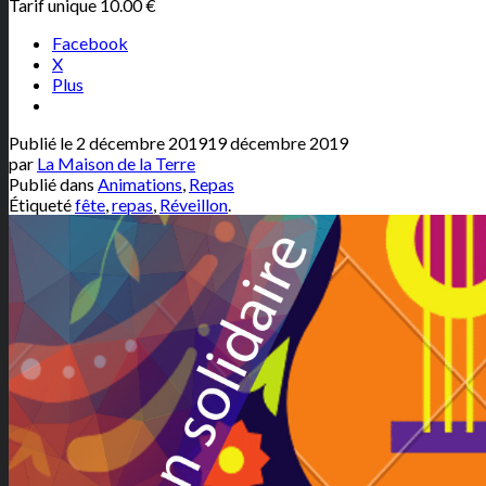
Tarif unique 10.00 €
Facebook
X
Plus
Publié le
2 décembre 2019
19 décembre 2019
par
La Maison de la Terre
Publié dans
Animations
,
Repas
Étiqueté
fête
,
repas
,
Réveillon
.