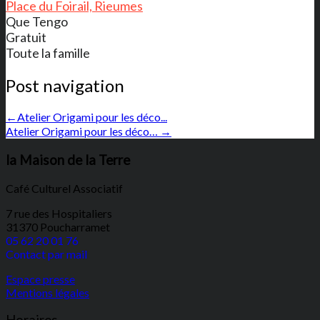
Place du Foirail, Rieumes
Que Tengo
Gratuit
Toute la famille
Post navigation
←
Atelier Origami pour les déco...
Atelier Origami pour les déco…
→
la Maison de la Terre
Café Culturel Associatif
7 rue des Hospitaliers
31370 Poucharramet
05 62 20 01 76
Contact par mail
Espace presse
Mentions légales