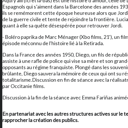
Aquí y allí (Ici et là-bas) est une histoire d’amour, celle d
Espagnols qui s’aiment dans la Barcelone des années 1930
ils se remémorent cette époque heureuse alors que Jord
de la guerre civile et tente de rejoindre la frontière. Luci
quant à elle sa quête désespérée pour retrouver Jordi.
- Boléro paprika de Marc Ménager (Xbo films, 21'), un fil
épisode méconnu de l'histoire lié à la Retirada.
Dans la France des années 1950, Diego, un fils de républi
assiste à une rafle de police qui vise sa mère et son gran
opposants au régime franquiste. Plongé dans les souveni
brûlante, Diego sauvera la mémoire de ceux qui ont su ré
totalitarisme.Discussion en fin de séance avec la réalis
par Occitanie films.
Discussion à la fin de la séance avec Emma Fariñas animée
En partenariat avec les autres structures actives sur le te
rapprocher la création des publics.