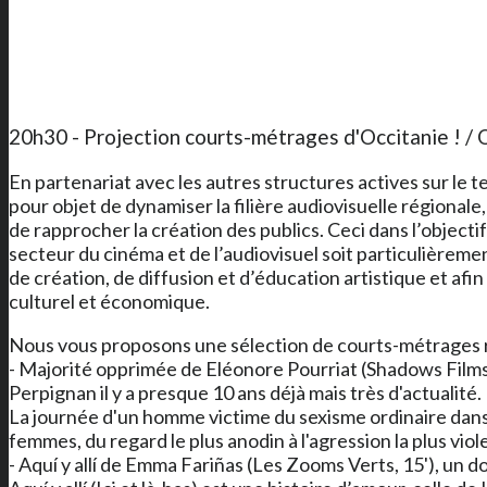
20h30 - Projection courts-métrages d'Occitanie ! / O
En partenariat avec les autres structures actives sur le te
pour objet de dynamiser la filière audiovisuelle régionale
de rapprocher la création des publics. Ceci dans l’objecti
secteur du cinéma et de l’audiovisuel soit particulièrem
de création, de diffusion et d’éducation artistique et afi
culturel et économique.
Nous vous proposons une sélection de courts-métrages ré
- Majorité opprimée de Eléonore Pourriat (Shadows Films,
Perpignan il y a presque 10 ans déjà mais très d'actualité.
La journée d'un homme victime du sexisme ordinaire dans
femmes, du regard le plus anodin à l'agression la plus viol
- Aquí y allí de Emma Fariñas (Les Zooms Verts, 15'), un 