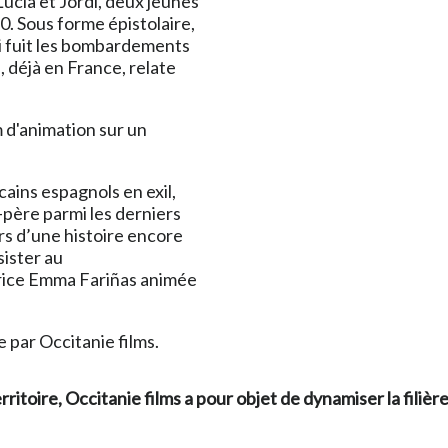
e Lucía et Jordi, deux jeunes
. Sous forme épistolaire,
i fuit les bombardements
a, déjà en France, relate
m d'animation sur un
cains espagnols en exil,
d-père parmi les derniers
rs d’une histoire encore
sister au
atrice Emma Fariñas animée
 par Occitanie films.
rritoire, Occitanie films a pour objet de dynamiser la filièr