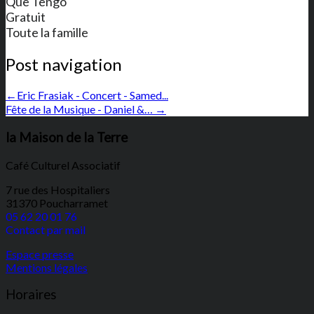
Que Tengo
Gratuit
Toute la famille
Post navigation
←
Eric Frasiak - Concert - Samed...
Fête de la Musique - Daniel &…
→
la Maison de la Terre
Café Culturel Associatif
7 rue des Hospitaliers
31370 Poucharramet
05 62 20 01 76
Contact par mail
Espace presse
Mentions légales
Horaires