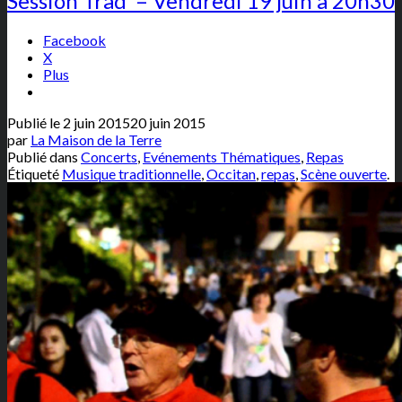
Session Trad’ – Vendredi 19 juin à 20h30
Facebook
X
Plus
Publié le
2 juin 2015
20 juin 2015
par
La Maison de la Terre
Publié dans
Concerts
,
Evénements Thématiques
,
Repas
Étiqueté
Musique traditionnelle
,
Occitan
,
repas
,
Scène ouverte
.