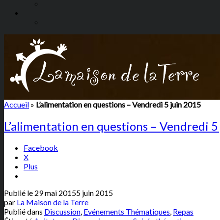
Accueil
»
L’alimentation en questions – Vendredi 5 juin 2015
L’alimentation en questions – Vendredi 5
Facebook
X
Plus
Publié le
29 mai 2015
5 juin 2015
par
La Maison de la Terre
Publié dans
Discussion
,
Evénements Thématiques
,
Repas