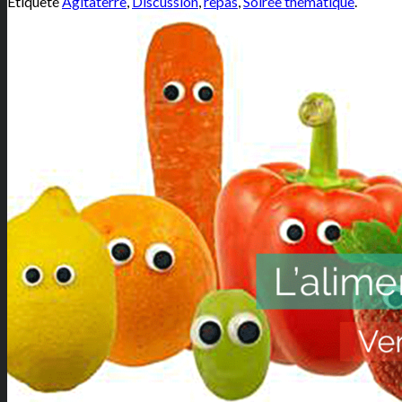
Étiqueté
Agitaterre
,
Discussion
,
repas
,
Soirée thématique
.