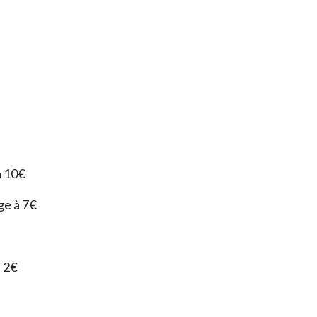
à 10€
ge à 7€
à 2€