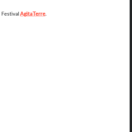
u Festival
AgitaTerre
.