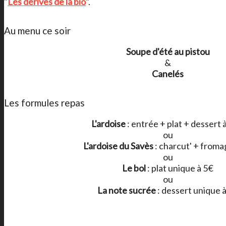
"
Les dérives de la bio
".
Au menu ce soir
Soupe d'été au pistou
&
Canelés
Les formules repas
L'ardoise
: entrée + plat + dessert 
ou
L'ardoise du Savès
: charcut' + froma
ou
Le bol
: plat unique à 5€
ou
La note sucrée
: dessert unique 