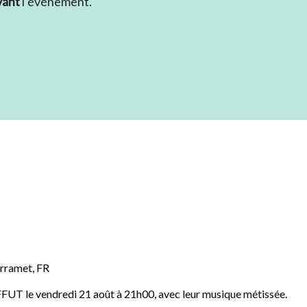
vant
l’événement.
rramet
,
FR
FFUT le vendredi 21 août à 21h00, avec leur musique métissée.