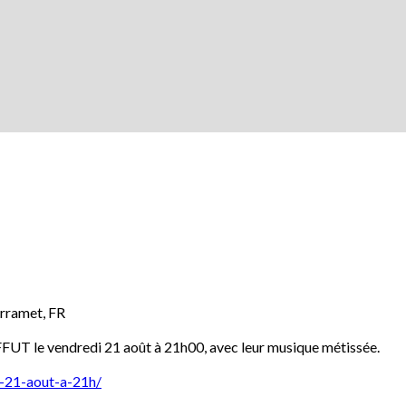
rramet
,
FR
FFUT le vendredi 21 août à 21h00, avec leur musique métissée.
i-21-aout-a-21h/