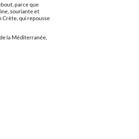
ebout, parce que
ine, souriante et
n Crète, qui repousse
 de la Méditerranée,