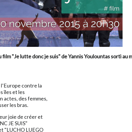
 film "Je lutte donc je suis" de Yannis Youlountas sorti au
 l’Europe contre la
 îles et les
en actes, des femmes,
ser les bras.
ur joie de créer et
ONC JE SUIS"
 et "LUCHO LUEGO