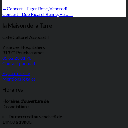
←
Concert - Tiger Rose, Vendredi...
Concert - Duo Ricard-Benne, Ve…
→
la Maison de la Terre
Café Culturel Associatif
7 rue des Hospitaliers
31370 Poucharramet
05 62 20 01 76
Contact par mail
Espace presse
Mentions légales
Horaires
Horaires d’ouverture de
l'association :
Du mercredi au vendredi de
14h00 à 18h00.