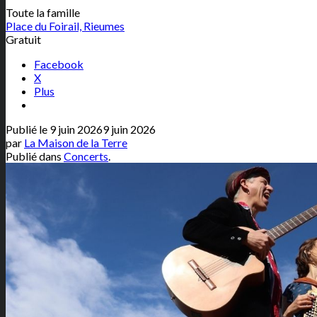
Toute la famille
Place du Foirail, Rieumes
Gratuit
Facebook
X
Plus
Publié le
9 juin 2026
9 juin 2026
par
La Maison de la Terre
Publié dans
Concerts
.