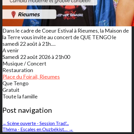
Dans le cadre de Coeur Estival à Rieumes, la Maison de
la Terre vous invite au concert de QUE TENGO le
samedi 22 août à 21h....
A venir
Samedi 22 août 2026 à 21h00
Musique / Concert
Restauration
Place du Foirail, Rieumes
Que Tengo
Gratuit
Toute la famille
Post navigation
←
Scène ouverte - Session Trad'...
Théma - Escales en Ouzbékist…
→