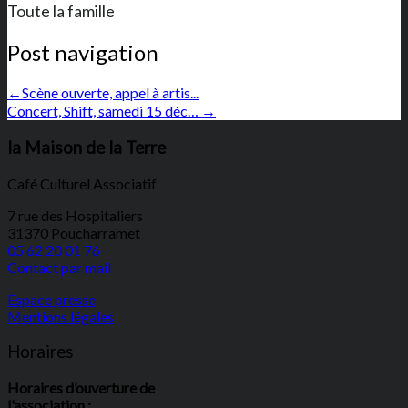
Toute la famille
Post navigation
←
Scène ouverte, appel à artis...
Concert, Shift, samedi 15 déc…
→
la Maison de la Terre
Café Culturel Associatif
7 rue des Hospitaliers
31370 Poucharramet
05 62 20 01 76
Contact par mail
Espace presse
Mentions légales
Horaires
Horaires d’ouverture de
l'association :