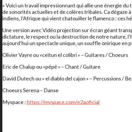
« Voici un travail impressionnant qui allie une énergie d
de sonorités actuelles et de colères tribales. Ca dégaze à
indiens, l’Afrique qui vient chatouiller le flamenco : ces 
Une version avec Vidéo projection sur écran géant transpor
dictature, le respect ou la destruction de notre nature, 
aujourd’hui un spectacle unique, un souffle onirique en pa
Olivier Vayre ou «ceitun el colibri » – Guitares / Choeurs
Eric de Chalup ou «pépé » – Chant / Guitare
David Dutech ou « el diablo del cajon » – Percussions / Be
Choeurs Serena – Danse
Myspace :
https://myspace.com/e2aoficial