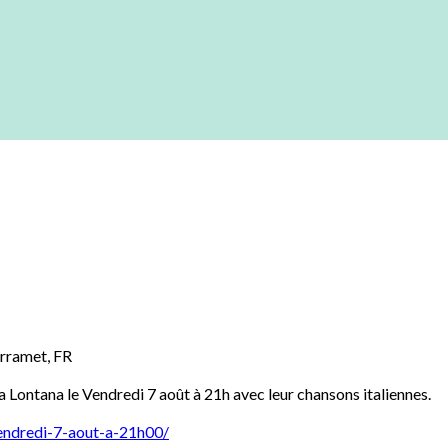
rramet
,
FR
 Lontana le Vendredi 7 août à 21h avec leur chansons italiennes.
vendredi-7-aout-a-21h00/