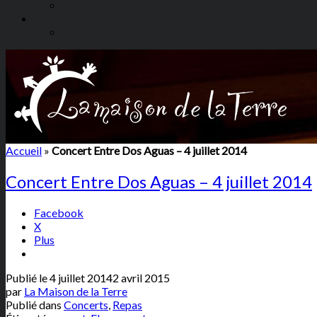
Accueil
»
Concert Entre Dos Aguas – 4 juillet 2014
Concert Entre Dos Aguas – 4 juillet 2014
Facebook
X
Plus
Publié le
4 juillet 2014
2 avril 2015
par
La Maison de la Terre
Publié dans
Concerts
,
Repas