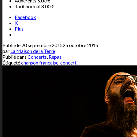
Adhérents 5.00 €
Tarif normal 8.00 €
Facebook
X
Plus
Publié le
20 septembre 2015
25 octobre 2015
par
La Maison de la Terre
Publié dans
Concerts
,
Repas
Étiqueté
chanson francaise
,
concert
.