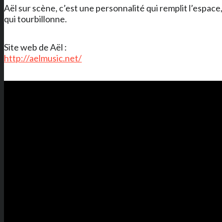
Aël sur scène, c’est une personnalité qui remplit l’espac
qui tourbillonne.
Site web de Aël :
http://aelmusic.net/