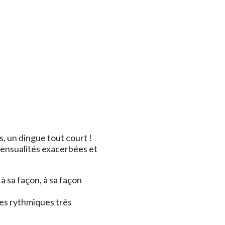
, un dingue tout court !
sensualités exacerbées et
à sa façon, à sa façon
es rythmiques très