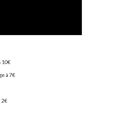
à 10€
ge à 7€
à 2€