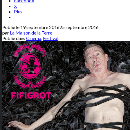
Facebook
X
Plus
Publié le
19 septembre 2016
25 septembre 2016
par
La Maison de la Terre
Publié dans
Cinéma
,
Festival
.