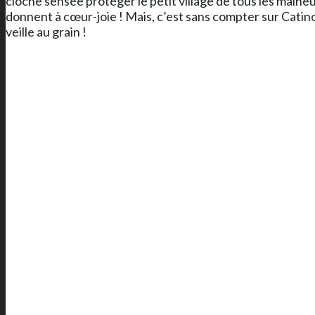
cloche sensée protéger le petit village de tous les malheu
donnent à cœur-joie ! Mais, c’est sans compter sur Catin
veille au grain !