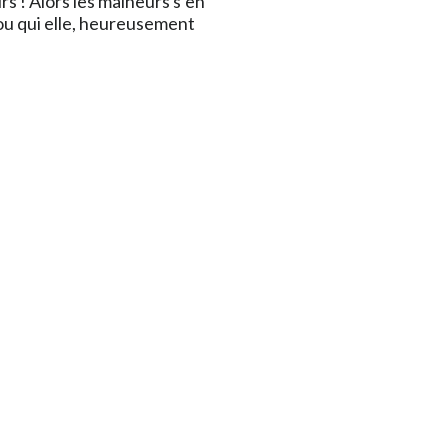
rs ! Alors les malheurs s’en
ou qui elle, heureusement