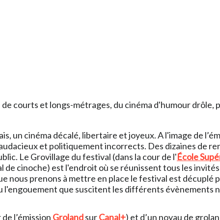
 de courts et longs-métrages, du cinéma d'humour drôle, pa
ais, un cinéma décalé, libertaire et joyeux. A l'image de l’é
dacieux et politiquement incorrects. Des dizaines de ren
lic. Le Grovillage du festival (dans la cour de l'
École Supér
 de cinoche) est l'endroit où se réunissent tous les invités e
r que nous prenons à mettre en place le festival est décupl
s ou l'engouement que suscitent les différents évènements n
 de l’émission
Groland
sur
Canal+
) et d’un noyau de grolan