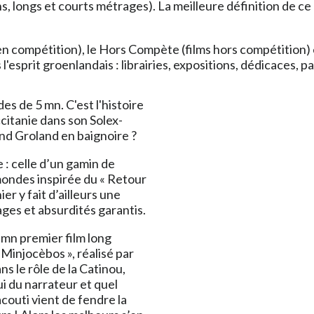
s, longs et courts métrages). La meilleure définition de c
 compétition), le Hors Compète (films hors compétition) et l
prit groenlandais : librairies, expositions, dédicaces, pa
es de 5 mn. C'est l'histoire
ccitanie dans son Solex-
nd Groland en baignoire ?
e : celle d’un gamin de
ondes inspirée du « Retour
er y fait d’ailleurs une
ges et absurdités garantis.
 mn premier film long
Minjocèbos », réalisé par
s le rôle de la Catinou,
i du narrateur et quel
acouti vient de fendre la