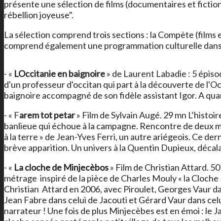
présente une sélection de films (documentaires et fiction
rébellion joyeuse".
La sélection comprend trois sections : la Compète (films en
comprend également une programmation culturelle dans l'es
- «
LOccitanie en baignoire
» de Laurent Labadie : 5 épisod
d'un professeur d'occitan qui part à la découverte de l'O
baignoire accompagné de son fidèle assistant Igor. A qua
- « F
arem tot petar
» Film de Sylvain Augé. 29 mn L’histoir
banlieue qui échoue à la campagne. Rencontre de deux m
à la terre » de Jean-Yves Ferri, un autre ariégeois. Ce derni
brève apparition. Un univers à la Quentin Dupieux, décala
- «
La cloche de Minjecèbos
» Film de Christian Attard. 50
métrage inspiré de la pièce de Charles Mouly « la Cloche 
Christian Attard en 2006, avec Piroulet, Georges Vaur dan
Jean Fabre dans celui de Jacouti et Gérard Vaur dans celu
narrateur ! Une fois de plus Minjecèbes est en émoi : le J