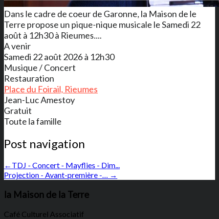
Dans le cadre de coeur de Garonne, la Maison de le
Terre propose un pique-nique musicale le Samedi 22
août à 12h30 à Rieumes....
A venir
Samedi 22 août 2026 à 12h30
Musique / Concert
Restauration
Place du Foirail, Rieumes
Jean-Luc Amestoy
Gratuit
Toute la famille
Post navigation
←
TDJ - Concert - Mayflies - Dim...
Projection - Avant-première -…
→
la Maison de la Terre
Café Culturel Associatif