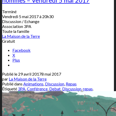
hommes – Vendredi 5 mai 2017
Terminé
Vendredi 5 mai 2017 à 20h30
Discussion / Echange
Association 3PA
Toute la famille
La Maison de la Terre
Gratuit
Facebook
X
Plus
Publié le
29 avril 2017
8 mai 2017
par
La Maison de la Terre
Publié dans
Animations
,
Discussion
,
Repas
Étiqueté
3PA
,
Conférence
,
Debat
,
Discussion
,
repas
.