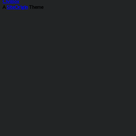
CiviBox
A
SiteOrigin
Theme