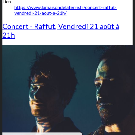
Lien
https://www.lamaisondelaterre.fr/concert-raffut-
vendredi-21-aout-a-21h/
Concert - Raffut, Vendredi 21 août à
21h