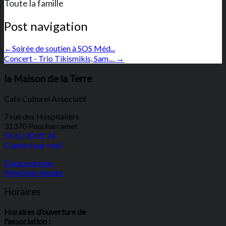
Toute la famille
Post navigation
←
Soirée de soutien à SOS Méd...
Concert - Trio Tikismikis, Sam…
→
la Maison de la Terre
Café Culturel Associatif
7 rue des Hospitaliers
31370 Poucharramet
05 62 20 01 76
Contact par mail
Espace presse
Mentions légales
Horaires
Horaires d’ouverture de
l'association :