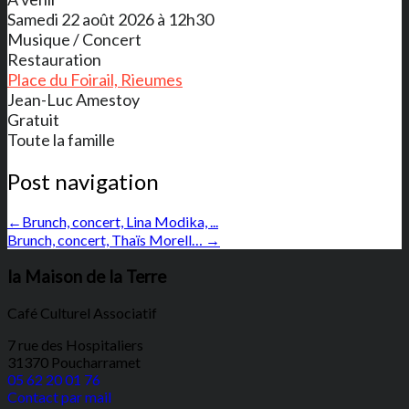
Samedi 22 août 2026 à 12h30
Musique / Concert
Restauration
Place du Foirail, Rieumes
Jean-Luc Amestoy
Gratuit
Toute la famille
Post navigation
←
Brunch, concert, Lina Modika, ...
Brunch, concert, Thaïs Morell…
→
la Maison de la Terre
Café Culturel Associatif
7 rue des Hospitaliers
31370 Poucharramet
05 62 20 01 76
Contact par mail