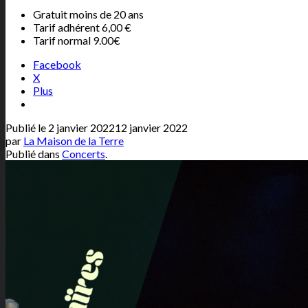
Gratuit moins de 20 ans
Tarif adhérent 6,00 €
Tarif normal 9.00€
Facebook
X
Plus
Publié le
2 janvier 2022
12 janvier 2022
par
La Maison de la Terre
Publié dans
Concerts
.