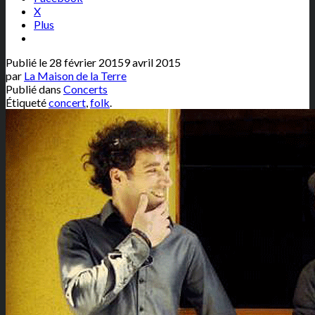
X
Plus
Publié le
28 février 2015
9 avril 2015
par
La Maison de la Terre
Publié dans
Concerts
Étiqueté
concert
,
folk
.