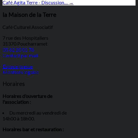
Café Agita Terre - Discussion…
→
la Maison de la Terre
Café Culturel Associatif
7 rue des Hospitaliers
31370 Poucharramet
05 62 20 01 76
Contact par mail
Espace presse
Mentions légales
Horaires
Horaires d’ouverture de
l'association :
Du mercredi au vendredi de
14h00 à 18h00.
Horaires bar et restauration :