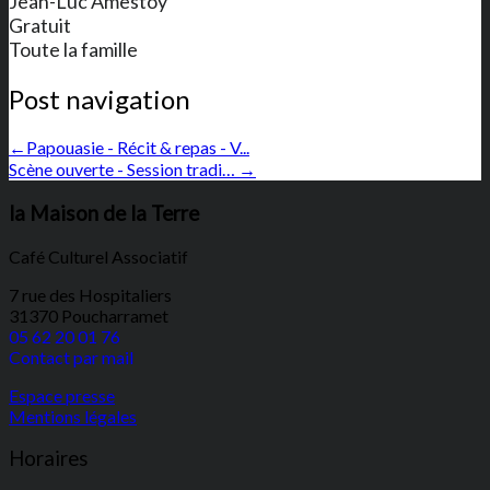
Jean-Luc Amestoy
Gratuit
Toute la famille
Post navigation
←
Papouasie - Récit & repas - V...
Scène ouverte - Session tradi…
→
la Maison de la Terre
Café Culturel Associatif
7 rue des Hospitaliers
31370 Poucharramet
05 62 20 01 76
Contact par mail
Espace presse
Mentions légales
Horaires