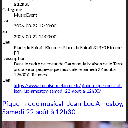
à 12h30
Catégorie
MusicEvent
Du
2026-08-22 12:30:00
au
2026-08-22 14:00:00
Lieu
Place du Foirail, Rieumes
Place du Foirail
31370
Rieumes
,
FR
Description
Dans le cadre de coeur de Garonne, la Maison de le Terre
propose un pique-nique musicale le Samedi 22 août à
12h30 à Rieumes.
Lien
https://www.lamaisondelaterre.fr/pique-nique-musical-
jean-luc-amestoy-samedi-22-aout-a-12h30/
Pique-nique musical- Jean-Luc Amestoy,
Samedi 22 août à 12h30