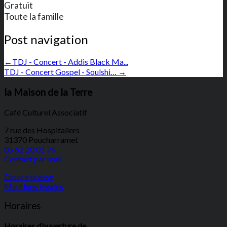
Gratuit
Toute la famille
Post navigation
←
TDJ - Concert - Addis Black Ma...
TDJ - Concert Gospel - Soulshi…
→
la Maison de la Terre
Café Culturel Associatif
7 rue des Hospitaliers
31370 Poucharramet
05 62 20 01 76
Contact par mail
Espace presse
Mentions légales
Horaires
Horaires d’ouverture de