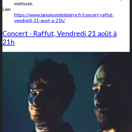
métissée.
Lien
https://www.lamaisondelaterre.fr/concert-raffut-
vendredi-21-aout-a-21h/
Concert - Raffut, Vendredi 21 août à
21h