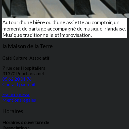
Autour d’une bière ou d’une assiette au comptoir, un
moment de partage accompagné de musique irlandaise.
Musique traditionnelle et improvisation.
la Maison de la Terre
Café Culturel Associatif
7 rue des Hospitaliers
31370 Poucharramet
05 62 20 01 76
Contact par mail
Espace presse
Mentions légales
Horaires
Horaires d’ouverture de
l'association :