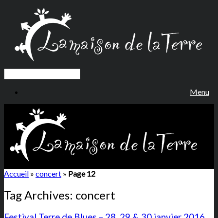
Menu
Accueil
»
concert
»
Page 12
Tag Archives:
concert
Festival Terre de Blues – 28, 29 & 30 janvier 2016