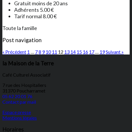
Gratuit moins de 20 ans
Adhérents 5.00 €
Tarif normal 8.00 €
Toute la famille
Post navigation
« Précédent
1
…
7
8
9
10
11
12
13
14
15
16
17
…
19
Suivant »
la Maison de la Terre
Café Culturel Associatif
7 rue des Hospitaliers
31370 Poucharramet
05 62 20 01 76
Contact par mail
Espace presse
Mentions légales
Horaires