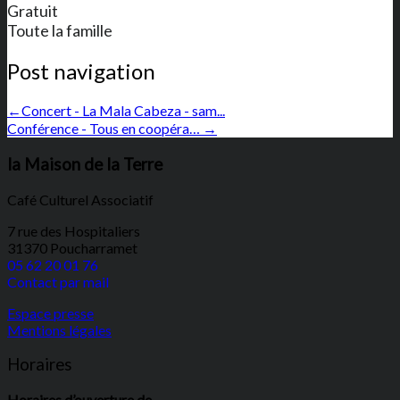
Gratuit
Toute la famille
Post navigation
←
Concert - La Mala Cabeza - sam...
Conférence - Tous en coopéra…
→
la Maison de la Terre
Café Culturel Associatif
7 rue des Hospitaliers
31370 Poucharramet
05 62 20 01 76
Contact par mail
Espace presse
Mentions légales
Horaires
Horaires d’ouverture de