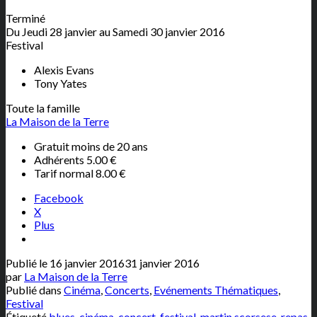
Terminé
Du Jeudi 28 janvier au Samedi 30 janvier 2016
Festival
Alexis Evans
Tony Yates
Toute la famille
La Maison de la Terre
Gratuit moins de 20 ans
Adhérents 5.00 €
Tarif normal 8.00 €
Facebook
X
Plus
Publié le
16 janvier 2016
31 janvier 2016
par
La Maison de la Terre
Publié dans
Cinéma
,
Concerts
,
Evénements Thématiques
,
Festival
Étiqueté
blues
,
cinéma
,
concert
,
festival
,
martin scorsese
,
repas
.