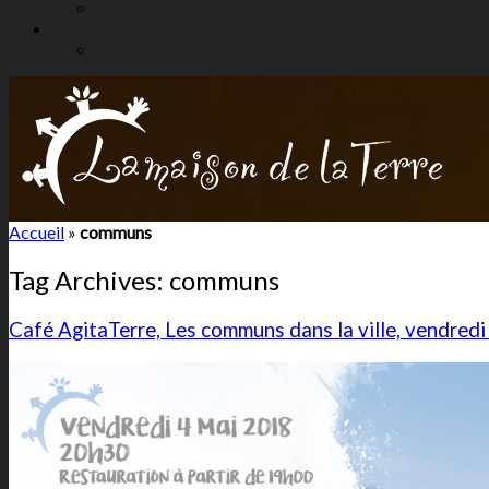
Accueil
»
communs
Tag Archives:
communs
Café AgitaTerre, Les communs dans la ville, vendredi