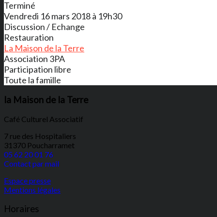
Terminé
Vendredi 16 mars 2018 à 19h30
Discussion / Echange
Restauration
La Maison de la Terre
Association 3PA
Participation libre
Toute la famille
la Maison de la Terre
Café Culturel Associatif
7 rue des Hospitaliers
31370 Poucharramet
05 62 20 01 76
Contact par mail
Espace presse
Mentions légales
Horaires