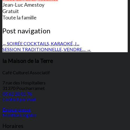
Jean-Luc Amestoy
Gratuit
Toute la famille
Post navigation
←
SOIRÉE COCKTAILS, KARAOKÉ, J...
SESSION TRADITIONNELLE, VENDRE…
→
la Maison de la Terre
Café Culturel Associatif
7 rue des Hospitaliers
31370 Poucharramet
05 62 20 01 76
Contact par mail
Espace presse
Mentions légales
Horaires