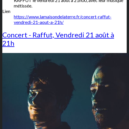
RAFFUT le vendredi 21 août à 21h00, avec leur musique
métissée.
Lien
https://www.lamaisondelaterre.fr/concert-raffut-
vendredi-21-aout-a-21h/
Concert - Raffut, Vendredi 21 août à
21h