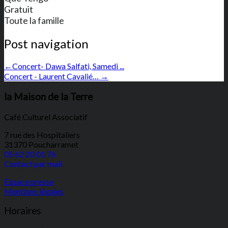
Gratuit
Toute la famille
Post navigation
←
Concert- Dawa Salfati, Samedi ...
Concert - Laurent Cavalié…
→
la Maison de la Terre
Café Culturel Associatif
7 rue des Hospitaliers
31370 Poucharramet
05 62 20 01 76
Contact par mail
Espace presse
Mentions légales
Horaires