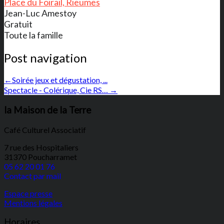
Place du Foirail, Rieumes
Jean-Luc Amestoy
Gratuit
Toute la famille
Post navigation
←
Soirée jeux et dégustation, ...
Spectacle - Colérique, Cie RS…
→
la Maison de la Terre
Café Culturel Associatif
7 rue des Hospitaliers
31370 Poucharramet
05 62 20 01 76
Contact par mail
Espace presse
Mentions légales
Horaires