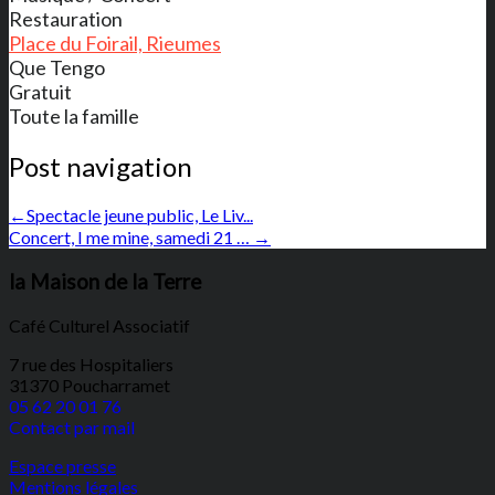
Restauration
Place du Foirail, Rieumes
Que Tengo
Gratuit
Toute la famille
Post navigation
←
Spectacle jeune public, Le Liv...
Concert, I me mine, samedi 21 …
→
la Maison de la Terre
Café Culturel Associatif
7 rue des Hospitaliers
31370 Poucharramet
05 62 20 01 76
Contact par mail
Espace presse
Mentions légales