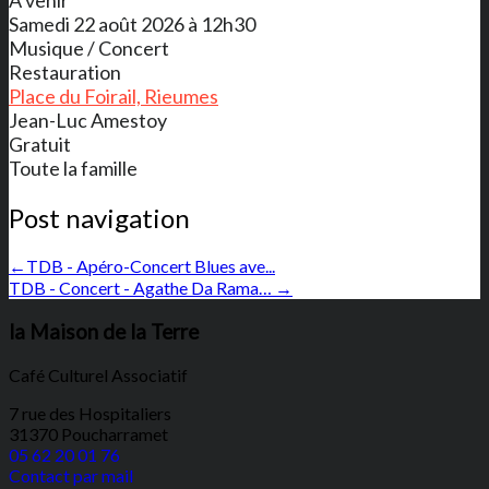
A venir
Samedi 22 août 2026 à 12h30
Musique / Concert
Restauration
Place du Foirail, Rieumes
Jean-Luc Amestoy
Gratuit
Toute la famille
Post navigation
←
TDB - Apéro-Concert Blues ave...
TDB - Concert - Agathe Da Rama…
→
la Maison de la Terre
Café Culturel Associatif
7 rue des Hospitaliers
31370 Poucharramet
05 62 20 01 76
Contact par mail