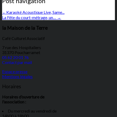
Post navigation
←
Karaoké Acoustique Live, Same...
La Fête du court-métrage, un…
→
la Maison de la Terre
Café Culturel Associatif
7 rue des Hospitaliers
31370 Poucharramet
05 62 20 01 76
Contact par mail
Espace presse
Mentions légales
Horaires
Horaires d’ouverture de
l'association :
Du mercredi au vendredi de
14h00 à 18h00.